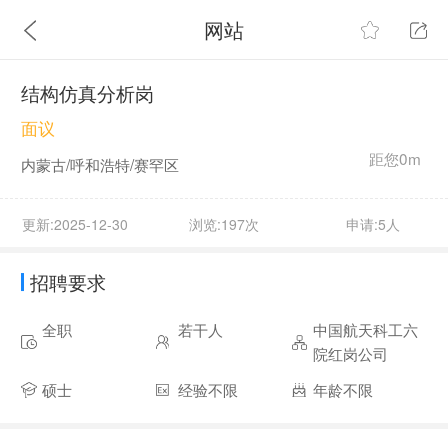
网站
结构仿真分析岗
面议
距您0m
内蒙古/呼和浩特/赛罕区
更新:2025-12-30
浏览:197次
申请:5人
招聘要求
全职
若干人
中国航天科工六
院红岗公司
硕士
经验不限
年龄不限