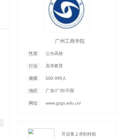
广州工商学院
性质
公办高校
行业
高等教育
规模
500-999人
地区
广东/广州/不限
网址
www.gzgs.edu.cn/
开启掌上求职特权