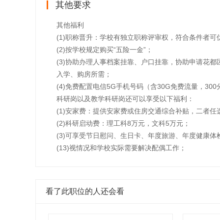
其他要求
其他福利
(1)职称晋升：学校有独立职称评审权，符合条件者
(2)按学校规定购买“五险一金”；
(3)协助办理人事档案挂靠、户口挂靠，协助申请花
入学、购房所需；
(4)免费配置电信5G手机号码（含30G免费流量，3
科研岗以及教学科研岗还可以享受以下福利：
(1)安家费：提供安家费或住房交通综合补贴，二者任选
(2)科研启动费：理工科8万元，文科5万元；
(3)可享受节日慰问、生日卡、年度旅游、年度健康体
(13)视情况和学校实际需要解决配偶工作；
看了此职位的人还会看