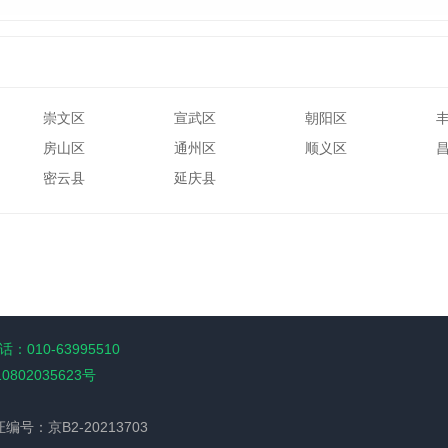
崇文区
宣武区
朝阳区
房山区
通州区
顺义区
密云县
延庆县
：010-63995510
10802035623号
经营许可证编号：京B2-20213703