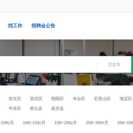
找工作
招聘会公告
北京市
崇文区
宣武区
朝阳区
丰台区
石景山区
海淀区
平谷区
密云县
延庆县
~10K/月
10K~15K/月
15K~25K/月
25K~35K/月
35K~50