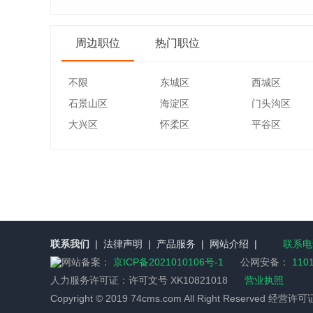
周边职位
热门职位
不限
东城区
西城区
石景山区
海淀区
门头沟区
大兴区
怀柔区
平谷区
联系我们
|
法律声明
|
产品服务
|
网站介绍
|
联系电话
网站备案：
京ICP备2021010106号-1
公网安备：
110
人力服务许可证：
许可文号 XK10821018
营业执照
Copyright © 2019 74cms.com All Right Reserved 