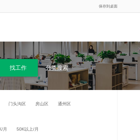
保存到桌面
分类搜索
门头沟区
房山区
通州区
K/月
50K以上/月