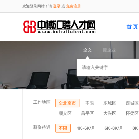
欢迎登录网站！请
登录
或
免费注册
首 页
全文
搜企业
工作地区
全北京市
不限
东城区
西城区
顺义区
昌平区
大兴区
怀柔区
薪资待遇
不限
4K~6K/月
6K~8K/月
8K