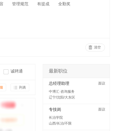
宿
管理规范
有提成
全勤奖
清空
最新职位
诚聘通
总经理助理
面议
细
列表
中博汇·咨询服务
辽宁/沈阳/大东区
专技岗
面议
长治学院
山西/长治/不限